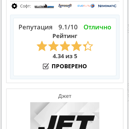
Софт:
Репутация
9.1/10
Отлично
Рейтинг
4.34 из 5
ПРОВЕРЕНО
Джет