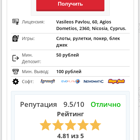
Получить
Лицензия:
Vasileos Pavlou, 60, Agios
Dometios, 2360, Nicosia, Cyprus.
Игры:
Слоты, рулетки, покер, блек
джек
Мин.
50 рублей
Депозит:
Мин. Вывод:
100 рублей
Софт:
Репутация
9.5/10
Отлично
Рейтинг
4.81 из 5