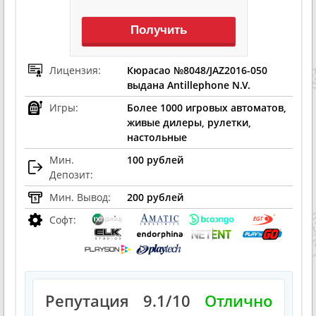
Получить
Лицензия:
Кюрасао №8048/JAZ2016-050
выдана Antillephone N.V.
Игры:
Более 1000 игровых автоматов,
живые дилеры, рулетки,
настольные
Мин.
100 рублей
Депозит:
Мин. Вывод:
200 рублей
Софт:
Репутация
9.1/10
Отлично