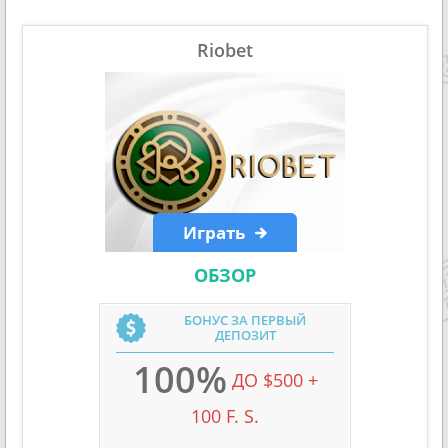
Riobet
Широкое распространение и популярность виртуальных
клубов приводит к тому, что представителям азартных
заведений приходится регулярно обновляться и
внедрять в свой контент новинки игорного мира.
Разнообразием игр уже не удивишь, поэтому в ход идут
интерактивные разработки позволяющие получать
Играть
больше ощущений от игры.
К таковым относится и онлайн казино с
ОБЗОР
живыми дилерами, предлагающие игрокам
погрузиться в атмосферу наземного клуба, не
БОНУС ЗА ПЕРВЫЙ
ДЕПОЗИТ
выходя из собственного дома.
100%
ДО $500 +
100 F. S.