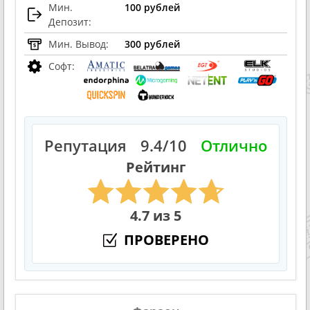
Мин.
100 рублей
Депозит:
Мин. Вывод:
300 рублей
Софт:
Репутация
9.4/10
Отлично
Рейтинг
4.7 из 5
ПРОВЕРЕНО