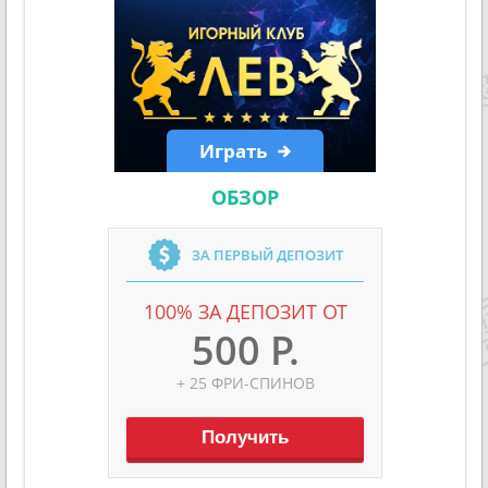
Играть
ОБЗОР
ЗА ПЕРВЫЙ ДЕПОЗИТ
100% ЗА ДЕПОЗИТ ОТ
500 Р.
+ 25 ФРИ-СПИНОВ
Получить