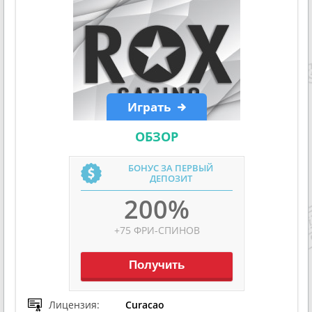
Играть
ОБЗОР
БОНУС ЗА ПЕРВЫЙ
ДЕПОЗИТ
200%
+75 ФРИ-СПИНОВ
Получить
Лицензия:
Curacao