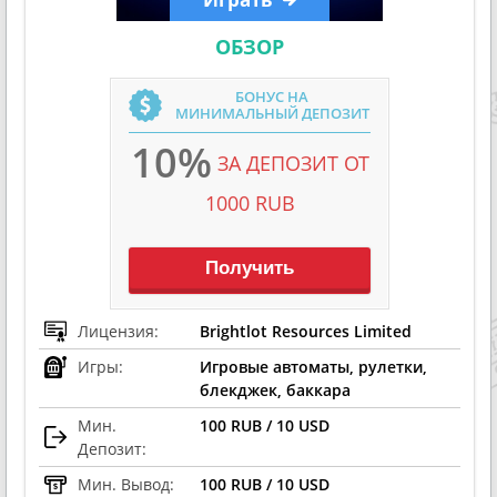
ОБЗОР
БОНУС НА
МИНИМАЛЬНЫЙ ДЕПОЗИТ
10%
ЗА ДЕПОЗИТ ОТ
1000 RUB
Получить
Лицензия:
Brightlot Resources Limited
Игры:
Игровые автоматы, рулетки,
блекджек, баккара
Мин.
100 RUB / 10 USD
Депозит:
Мин. Вывод:
100 RUB / 10 USD