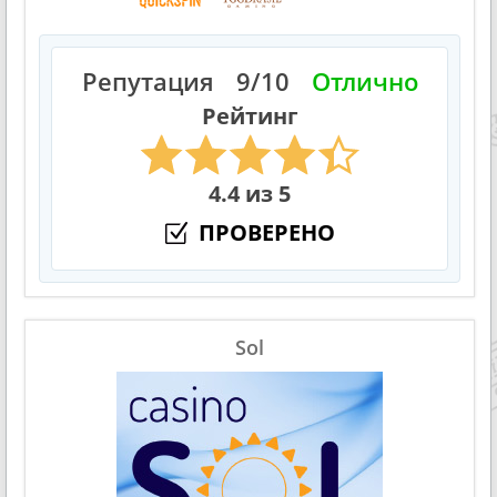
Репутация
9/10
Отлично
Рейтинг
4.4 из 5
ПРОВЕРЕНО
Sol