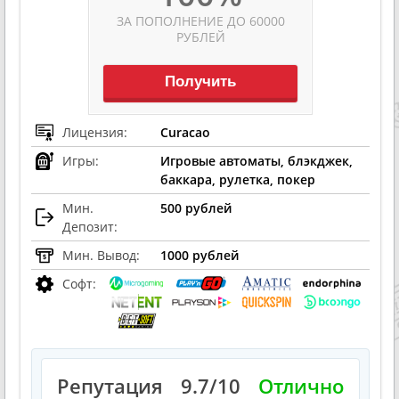
ЗА ПОПОЛНЕНИЕ ДО 60000
РУБЛЕЙ
Получить
Лицензия:
Curacao
Игры:
Игровые автоматы, блэкджек,
баккара, рулетка, покер
Мин.
500 рублей
Депозит:
Мин. Вывод:
1000 рублей
Софт:
Репутация
9.7/10
Отлично