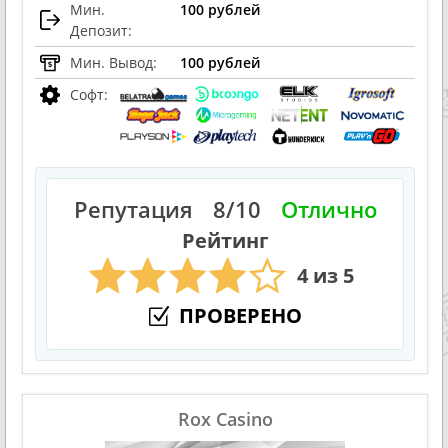
Мин.
100 рублей
Депозит:
Мин. Вывод:
100 рублей
Софт:
Репутация
8/10
Отлично
Рейтинг
4 из 5
ПРОВЕРЕНО
Rox Casino