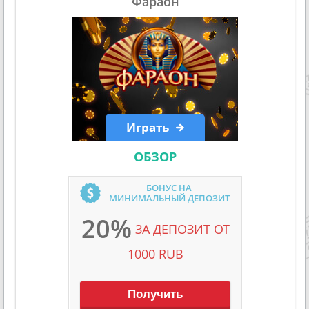
Фараон
Играть
ОБЗОР
БОНУС НА
МИНИМАЛЬНЫЙ ДЕПОЗИТ
20%
ЗА ДЕПОЗИТ ОТ
1000 RUB
Получить