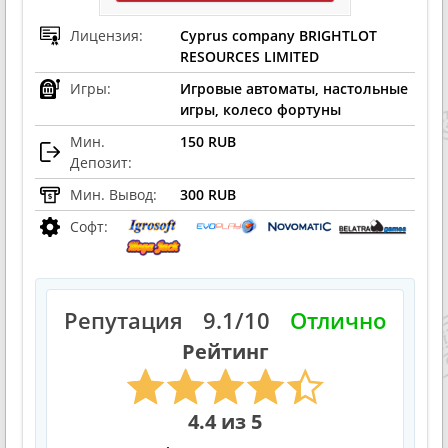
Лицензия:
Cyprus company BRIGHTLOT
RESOURCES LIMITED
Игры:
Игровые автоматы, настольные
игры, колесо фортуны
Мин.
150 RUB
Депозит:
Мин. Вывод:
300 RUB
Софт:
Репутация
9.1/10
Отлично
Рейтинг
4.4 из 5