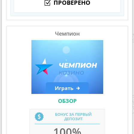
ПРОВЕРЕНО
Чемпион
Играть
ОБЗОР
БОНУС ЗА ПЕРВЫЙ
ДЕПОЗИТ
100%