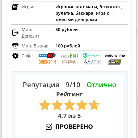
Игры:
Игровые автоматы, блэкджек,
рулетка, баккара, игра с
живыми дилерами
Мин.
50 рублей
Депозит:
Мин. Вывод:
100 рублей
Софт:
Репутация
9/10
Отлично
Рейтинг
4.7 из 5
ПРОВЕРЕНО