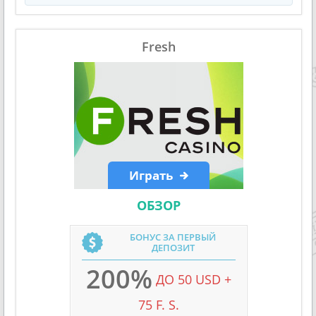
Fresh
Играть
ОБЗОР
БОНУС ЗА ПЕРВЫЙ
ДЕПОЗИТ
200%
ДО 50 USD +
75 F. S.