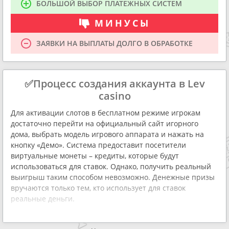
БОЛЬШОЙ ВЫБОР ПЛАТЕЖНЫХ СИСТЕМ
страницах клуба не оставляют сомнений в честности
портала.
МИНУСЫ
Доказывает, что казино Лев является одним
ЗАЯВКИ НА ВЫПЛАТЫ ДОЛГО В ОБРАБОТКЕ
из самых надежных ресурсов, лицензия
регулятора Кюрасао и контракт с аудиторской
компанией eCOGRA, которая регулярно
✅Процесс создания аккаунта в Lev
проверяет работу размещенного на сайте
casino
контента. Поэтому игорный клуб ежедневно
привлекает на свои просторы тысячи
Для активации слотов в бесплатном режиме игрокам
отечественных игроков, которые воспроизводят
достаточно перейти на официальный сайт игорного
слот машины для бесплатной игры и на реальные
дома, выбрать модель игрового аппарата и нажать на
деньги.
кнопку «Демо». Система предоставит посетители
виртуальные монеты – кредиты, которые будут
использоваться для ставок. Однако, получить реальный
выигрыш таким способом невозможно. Денежные призы
вручаются только тем, кто использует для ставок
реальные деньги.
Чтобы играть в
лучших казино с выводом
с
использованием собственных накоплений, пользователю