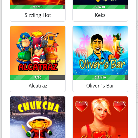
Пользователь получает виртуальный кредит и оценивает
базовые показатели однорукого бандита или просто
Sizzling Hot
Keks
приятно проводит время.
Конечно, можно скачать аппарат с выводом и играть
на деньги, а можно использовать тестовый режим, но
помните, что и выигрыш будет виртуальным.
Вывод об игровом автомате
Игровой автомат пережил свой звёздный час ещё лет 20
назад, теперь он доступен в немногочисленных клубах,
включая популярное онлайн казино Вулкан Ставка с
Alcatraz
Oliver`s Bar
мгновенным выводом.
Сегодня он интересен юмористической
подачей алкогольного драйва и отличным
процентом возврата процент возврата в 98%.