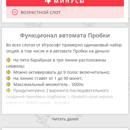
МИНУСЫ
вопрос «Ты меня уважаешь?», можно получить
ВОЗРАСТНОЙ СЛОТ
толковую подсказку и выиграть приличную
сумму.
Слот-машина имеет девять изображений на своих
Функционал автомата Пробки
катушках:
Во всех слотах от Игрософт примерно одинаковый набор
Стакан с дешёвым напитком и бутылка;
опций, в том числе и в автомате Пробки на деньги:
Жестяные пивные банки;
Ёмкость с пивом, переливающимся через край;
На пяти барабанах в три линии расположены
Тарелка с креветками;
символы;
Графин и рюмка с вином;
Можно активировать до 9 полос включительно;
Сваренный рак;
На линию ставят от 1 до 90 монет;
Подкова;
Максимальный множитель - 5000х;
Лого гейма на пробке;
Предусмотрено 2 варианта последовательного
Жестяная крышка.
создания призовых подборок: с правого края экрана
влево и с левого края – вправо.
Есть игра на шансы и двух этапный тематический
гейм;
Читать далее
Есть бонусный и дикий знаки;
Подкова, криво висящая на единственном гвоздике – это
Отсутствует скаттер и фри-спины;
дикий знак, повышающий вероятность создания