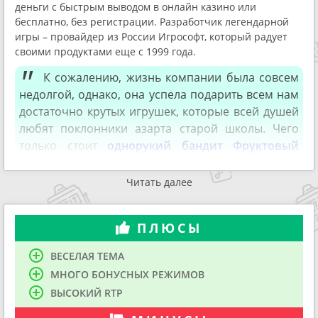
деньги с быстрым выводом в онлайн казино или
бесплатно, без регистрации. Разработчик легендарной
игры – провайдер из России Игрософт, который радует
своими продуктами еще с 1999 года.
К сожалению, жизнь компании была совсем
недолгой, однако, она успела подарить всем нам
достаточно крутых игрушек, которые всей душей
любят поклонники азарта старой школы. Чего
только стоит
однорукий бандит Фруктовый
коктейль с мгновенным выводом выигранных
денег
.
Читать далее
Тема и символы Крышек
ПЛЮСЫ
Алкогольная тематика онлайн слота Крышки легко
узнаваема, в пивном баре проводит всё своё свободное
ВЕСЕЛАЯ ТЕМА
время местная знаменитость, с которой легко и просто
«сообразить на троих».
МНОГО БОНУСНЫХ РЕЖИМОВ
ВЫСОКИЙ RTP
Переслушать все его философские беседы
невозможно, но после утвердительного ответа на