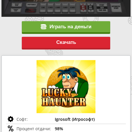
Играть на деньги
Скачать
Софт:
Igrosoft (Игрософт)
Процент отдачи:
98%