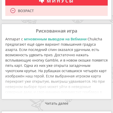
МИНУСЫ
Отсутствует джек-пот;
Не предусмотрен символ разброса и режим
ВОЗРАСТ
свободных вращений;
Есть 2 бонусных знака;
Присутствует 2 варианта тематического бонусного
гейма;
Рискованная игра
Нет дикого символа;
Есть рискованный раунд на удвоение шансов;
Аппарат с
мгновенным выводом на Вебмани
Chukcha
Результативные сочетания складываются слева
предлагают ещё один вариант повышения градуса
направо, без пробелов, минимум от трёх картинок;
азарта. Если последний спин оказался удачным, есть
Активен автоматический режим ротаций,
возможность удвоить приз. Достаточно нажать
позволяющий сделать перерыв на чашечку кофе.
всплывающую кнопку Gamble, и в новом окошке появятся
пять карт. Одна из них уже открыта загадочным
чукотским крупье. На рубашках оставшихся четырёх карт
изображён наш герой. Если выбранная игроком карта
перекроет уже открытую, выигрыш удваивается. Но при
Тематические символы слота
неверном выборе приз может уйти в неведомые
северные дали, и слот-машина переместит гемблера в
основной режим ротаций. При оптимистичном развитии
Графика слот-машины Chukcha соответствует году
ситуации разрешается рисковать пять раз. Отказаться от
выпуска и несколько устарела, но позитивный настрой и
Читать далее
раунда можно в любой момент. Например, нет смысла
юмор художников не раз заставят вас улыбнуться при