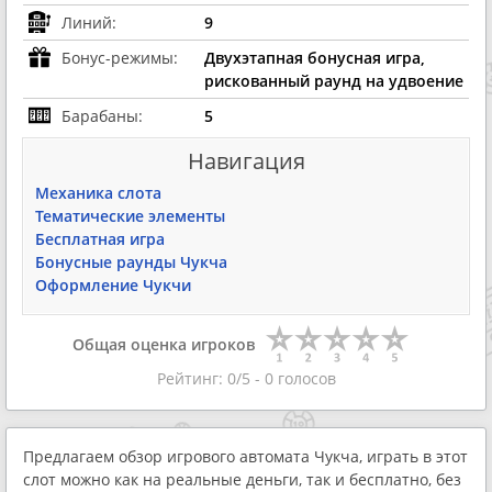
Линий:
9
Бонус-режимы:
Двухэтапная бонусная игра,
рискованный раунд на удвоение
Барабаны:
5
Навигация
Механика слота
Тематические элементы
Бесплатная игра
Бонусные раунды Чукча
Оформление Чукчи
Общая оценка игроков
Рейтинг:
0
/5 -
0
голосов
Предлагаем обзор игрового автомата Чукча, играть в этот
слот можно как на реальные деньги, так и бесплатно, без