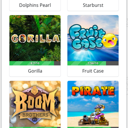
Подружитесь с обаятельным Чукчей, и он
Dolphins Pearl
Starburst
поможет найти сокровища крайнего Севера!
Логотип игрового автомата - дикий элемент,
который может заменять другие стандартные
символы. помогая в создании призовой
комбинации.
Gorilla
Fruit Case
Портрет Чукчи и портрет Геолога – это 2 бонусных
символа, отвечающих за начало тематического раунда.
Демо-версия, как играть бесплатно, без
регистрации
Каким бы опытом в гемблинге вы ни обладали, тестовый
режим позволит сориентироваться в особенностях
нового однорукого бандита. Онлайн казино предлагают
фри-гейм при котором ваш кошелёк останется в
целостности и сохранности. При старте