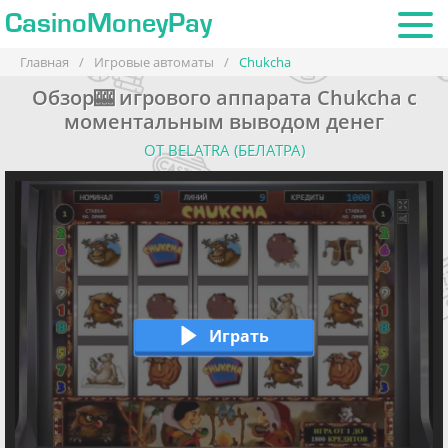
CasinoMoneyPay
Главная
/
Игровые автоматы
/
Chukcha
Обзор🎰 игрового аппарата Chukcha с
моментальным выводом денег
ОТ BELATRA (БЕЛАТРА)
Играть