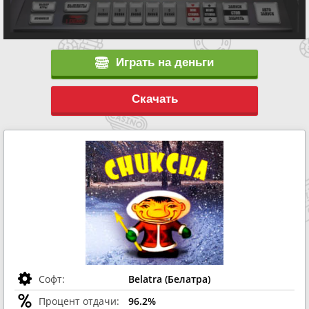
Играть на деньги
Скачать
Софт:
Belatra (Белатра)
Процент отдачи:
96.2%