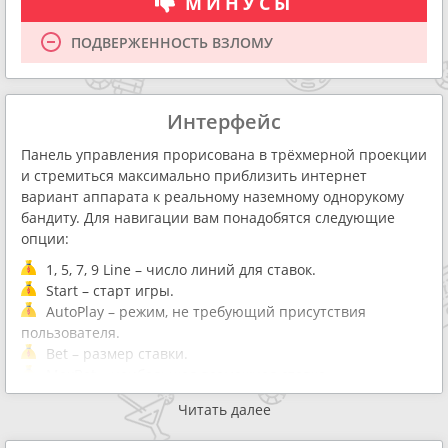
МИНУСЫ
5 катушек.
9 игровых строк, количество которых можно менять.
ПОДВЕРЖЕННОСТЬ ВЗЛОМУ
Разброс возможных ставок от 1 виртуального доллара
до 9 условных денежных единиц.
Есть автоматический режим ротаций.
Интерфейс
Предусмотрен рискованный раунд.
Есть двух этапная тематическая игра.
Панель управления прорисована в трёхмерной проекции
Отсутствуют скаттер и бесплатные вращения.
и стремиться максимально приблизить интернет
В наличии вайлд или дикарь.
вариант аппарата к реальному наземному однорукому
Есть бонусный символ.
бандиту. Для навигации вам понадобятся следующие
опции:
Важно! Оплачиваемые подборки складываются как слева
направо, так и в обратном направлении, начиная от
1, 5, 7, 9 Line – число линий для ставок.
пятого барабана.
Start – старт игры.
AutoPlay – режим, не требующий присутствия
пользователя.
Символика Робинзона
Bet – размер ставки.
MaxBet – наибольшая возможная ставка.
Credit – состояние счета клиента.
Читать далее
Win – сумма выигрыша.
Help – информация, правила, обзор символов,