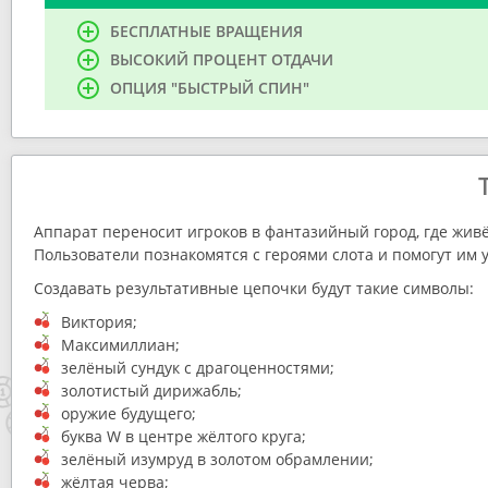
БЕСПЛАТНЫЕ ВРАЩЕНИЯ
ВЫСОКИЙ ПРОЦЕНТ ОТДАЧИ
ОПЦИЯ "БЫСТРЫЙ СПИН"
Аппарат переносит игроков в фантазийный город, где жив
Пользователи познакомятся с героями слота и помогут им
Создавать результативные цепочки будут такие символы:
Виктория;
Максимиллиан;
зелёный сундук с драгоценностями;
золотистый дирижабль;
оружие будущего;
буква W в центре жёлтого круга;
зелёный изумруд в золотом обрамлении;
жёлтая черва;