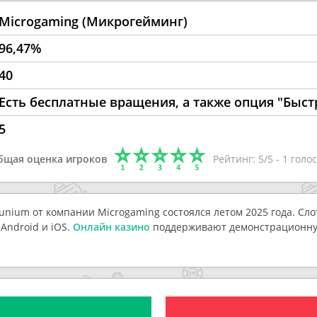
Microgaming (Микрогейминг)
96,47%
40
Есть бесплатные вращения, а также опция "Быс
5
бщая оценка игроков
Рейтинг:
5
/5 -
1
голос
unium от компании Microgaming состоялся летом 2025 года. Сл
Android и iOS.
Онлайн казино
поддерживают демонстрационную