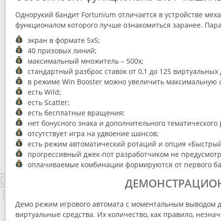
Однорукий бандит Fortunium отличается в устройстве мех
функционалом которого лучше ознакомиться заранее. Пар
экран в формате 5х5;
40 призовых линий;
максимальный множитель – 500х;
стандартный разброс ставок от 0,1 до 125 виртуальных
в режиме Win Booster можно увеличить максимальную ста
есть Wild;
есть Scatter;
есть бесплатные вращения;
нет бонусного знака и дополнительного тематического 
отсутствует игра на удвоение шансов;
есть режим автоматический ротаций и опция «Быстрый
прогрессивный джек-пот разработчиком не предусмотр
оплачиваемые комбинации формируются от первого бар
ДЕМОНСТРАЦИОНН
Демо режим игрового автомата с моментальным выводом ден
виртуальные средства. Их количество, как правило, незн