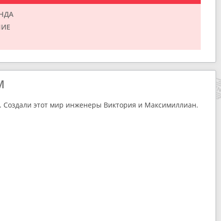
НДА
НИЕ
M
ы. Создали этот мир инженеры Виктория и Максимиллиан.