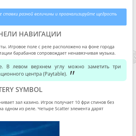
те ставки разной величины и проанализируйте щедрость
НЕЛИ НАВИГАЦИИ
ы. Игровое поле с реле расположено на фоне города
отации барабанов сопровождает ненавязчивая музыка.
це. В левом верхнем углу можно заметить три
ционного центра (Paytable).
ERY SYMBOL
ивает зал казино. Игрок получает 10 фри спинов без
а одном из реле. Четыре Scatter элемента дарят