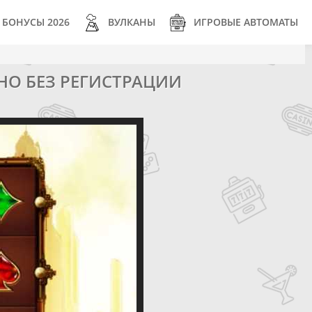
БОНУСЫ 2026
ВУЛКАНЫ
ИГРОВЫЕ АВТОМАТЫ
ТНО БЕЗ РЕГИСТРАЦИИ