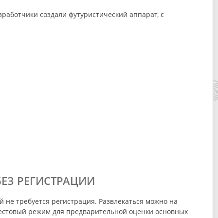
зработчики создали футуристический аппарат, с
БЕЗ РЕГИСТРАЦИИ
й не требуется регистрация. Развлекаться можно на
 тестовый режим для предварительной оценки основных