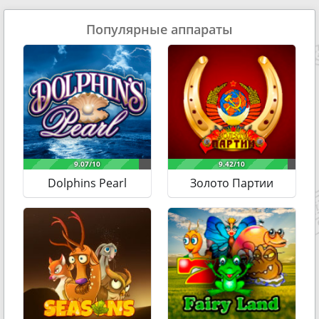
три алмаза – множитель в 100 раз;
четыре – в 1 000 раз;
Популярные аппараты
пять - предполагает наибольший выигрыш
множителем ставки в 5 000 раз.
2. Карточные символы 10, валет и дама увеличат
выигрыши так:
три таких символа по отдельности – множитель
последнего спина х5 раз;
четыре – умножат прибыль в 25 раз;
пять – в 100 раз.
3. Карточные символы король и туз:
Dolphins Pearl
Золото Партии
за три каждого символа – множитель х10;
за четыре короля или туза – выигрыш последнего
вращения умножится в 30 раз;
за пять – в 150 раз;
4. Дамский пистолет в кобуре на ноге девушки:
за три символа – умножит последний спин в 25 раз;
за четыре пистолета – множитель х 200 раз;