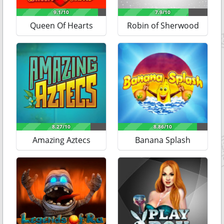
цента, узнать новый слот, ознакомиться с его правилами
и процентом отдачи, а также определиться в решении
переходить ли к игре с виртуальных на реальные деньги.
Queen Of Hearts
Robin of Sherwood
Демо-режим выявит как достоинства, так и недостатки
эмулятора и поможет сформировать собственное мнение
о возможности выигрыша.
Большим минусом демонстрационной
версии является невозможность выигрыша
реальных денег, но это предусмотрено
правилами игры.
В связи с этим, оптимально использовать бесплатную
игру для испытания разного количества активных линий
Amazing Aztecs
Banana Splash
и размера ставок, чтобы сражаясь за «живые» рубли не
совершать грубые ошибки.
Бонусные призовые вращения
Такой раунд активируется главными героинями.
Картинки с ними возникают на нечётных барабанах. Два