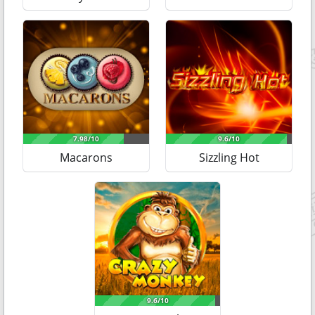
Macarons
Sizzling Hot