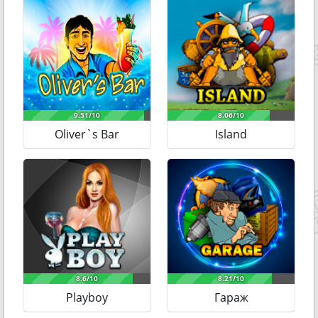
игры.
разработчика Уникум, найти его можно на
зеркалах
Раунд № 1 – «Бандит»
онлайн казино
, а наделен такими характеристиками:
имеется двадцать одна выигрышная линия и пять
Раунд активируется автоматом при появлении на
барабанов;
игровых линиях одновременно четырех-пяти картинок с
победу приносят одинаковые картинки, выпадающие
бандитом. Перед игроком в новом окне возникнут две
на активированных линиях подряд слева направо,
сумки-барсетки, из которых нужно выбрать одну. Если в
начиная с крайнего левого барабана. Исключением
ней будут доллары или пистолет – пополнится игровой
является картинка с рулеткой. Четыре-пять этих рулеток,
кредит, а если наручники – Вас «кинули на бабло» и
Oliver`s Bar
Island
выпавших на барабане в любой позиции, составляют
отправляют «пустым» в первоначальную стадию игры.
выигрышную комбинацию;
За один раунд попытки с открыванием барсеток можно
в случае выпадения на одной линии нескольких
повторять до пяти раз.
выигрышных комбинаций, выбирается комбинация с
наибольшим гарантированным выигрышем;
выигрыши на разных активных линиях суммируются;
Раунд № 2 – «Вор»
в игре есть дикарь, заменяющий другие символы;
Когда на экране появляются четыре-пять картинок с
минимум, на который можно попытать счастье в игре
вором, игра перенаправит вас в новое окно с пустынной
- 1 кредит, максимум – 100 кредитов на одну
ночной площадью, на которой находятся здания казино,
активированную игроком линию;
офиса, банка, пивного ларька и магазина. Задача –
присутствуют risk-game х2 и два тематических
Playboy
Гараж
украсть из зданий максимальное количество денег, при
бонусных раунда «Вор» и «Бандит»;
этом не «засветившись» на сигнализации и не попав в