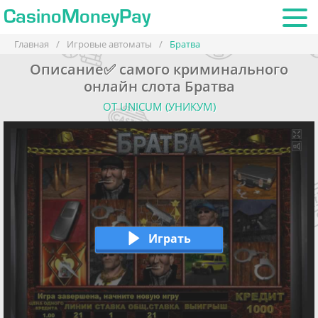
CasinoMoneyPay
Главная
/
Игровые автоматы
/
Братва
Описание✅ самого криминального
онлайн слота Братва
ОТ UNICUM (УНИКУМ)
Играть