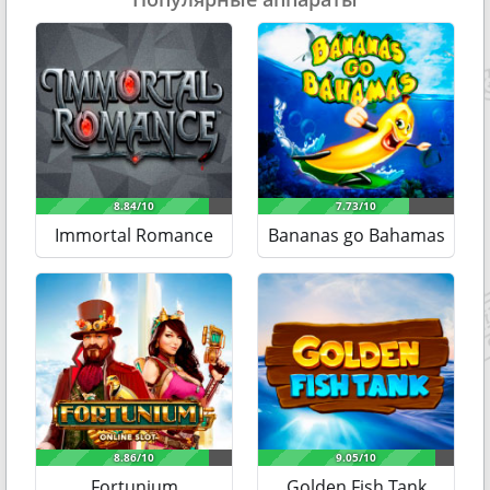
В каждой слот-машине присутствуют определённые
правила, их лучше изучить заранее, тогда в моменты
накала азарта не будут возникать недоразумения.
Разработчик предлагает следующий функционал:
5 барабанов с ячейками в 3 ряда.
10 игровых линий.
Есть автоматические ротации.
Отсутствует Scatter.
Не предусмотрены бесплатные вращения.
Immortal Romance
Bananas go Bahamas
Активен расширяющийся дикий знак.
Не предусмотрен джек-пот и бонусный раунд.
Минимальная ставка – 1 монета.
Максимальная ставка – 1000 виртуальных долларов.
Самый щедрый коэффициент – 1000х.
Оплачиваемые подборки составляются от первого
реле вправо, без пропусков.
Символы
Аппарат Четыре Короля предлагает для формирования
Fortunium
Golden Fish Tank