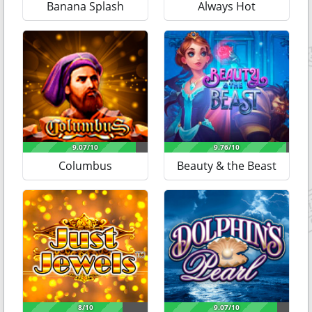
Banana Splash
Always Hot
своей удачи и приготовили максимальный коэффициент
гейма – 1000х.
Минимальные множители у синей и зелёной
карт.
Интерфейс
Набор кнопок у слотов от Эндорфины располагается
нестандартно. Панель рассредоточена по углам поля.
Вверху слева находятся финансовые показатели,
Columbus
Beauty & the Beast
состояние кредита. Справа - настройки экрана, громкости
звука, скорости вращения барабанов. Левый нижний угол
занимают кнопка меню и клавиши для регулировки
размера ставки.
Справа внизу находится главная кнопка – Spin – она
запускает одно вращение и даёт старт игре. Рядом с ней
клавиша Auto. Нажатие на неё даёт возможность сделать
перерыв, выпить чашечку кофе, а в это время автомат
будет вращать катушки, учитывая заданные параметры.