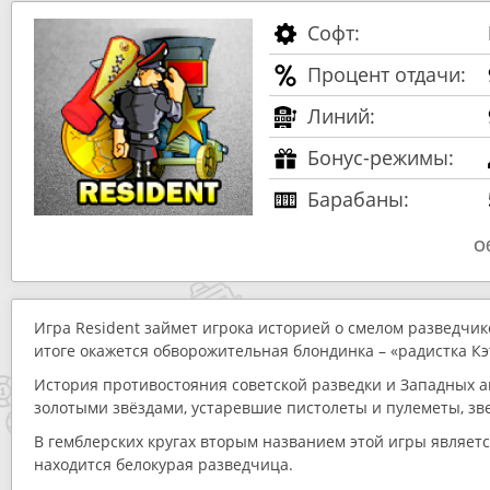
Софт:
Процент отдачи:
Линий:
Бонус-режимы:
Барабаны:
О
Игра Resident займет игрока историей о смелом разведчик
итоге окажется обворожительная блондинка – «радистка Кэ
История противостояния советской разведки и Западных а
золотыми звёздами, устаревшие пистолеты и пулеметы, зве
В гемблерских кругах вторым названием этой игры являетс
находится белокурая разведчица.