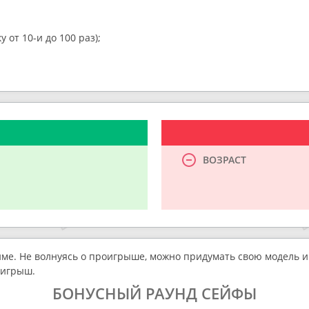
 от 10-и до 100 раз);
ВОЗРАСТ
е. Не волнуясь о проигрыше, можно придумать свою модель игр
ыигрыш.
БОНУСНЫЙ РАУНД СЕЙФЫ