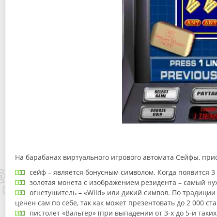
На барабанах виртуального игрового автомата Сейфы, при
сейф – является бонусным символом. Когда появится 3 
золотая монета с изображением резидента – самый ну
огнетушитель – «Wild» или дикий символ. По традиции
ценен сам по себе, так как может презентовать до 2 000 ста
пистолет «Вальтер» (при выпадении от 3-х до 5-и таких 