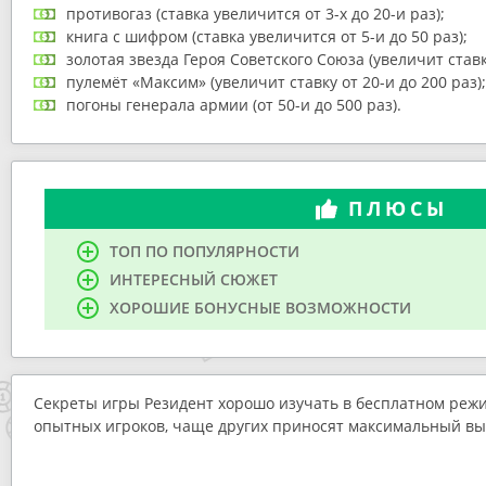
противогаз (ставка увеличится от 3-х до 20-и раз);
книга с шифром (ставка увеличится от 5-и до 50 раз);
золотая звезда Героя Советского Союза (увеличит ставку
пулемёт «Максим» (увеличит ставку от 20-и до 200 раз);
погоны генерала армии (от 50-и до 500 раз).
ПЛЮСЫ
ТОП ПО ПОПУЛЯРНОСТИ
ИНТЕРЕСНЫЙ СЮЖЕТ
ХОРОШИЕ БОНУСНЫЕ ВОЗМОЖНОСТИ
Секреты игры Резидент хорошо изучать в бесплатном режим
опытных игроков, чаще других приносят максимальный в