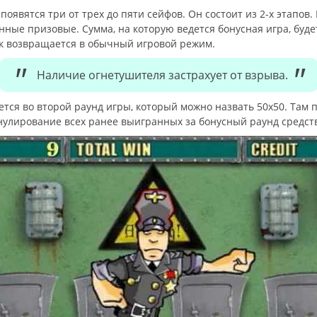
 появятся три от трех до пяти сейфов. Он состоит из 2-х этапов
енные призовые. Сумма, на которую ведется бонусная игра, буд
рок возвращается в обычный игровой режим.
Наличие огнетушителя застрахует от взрыва.
тся во второй раунд игры, который можно назвать 50х50. Там п
 аннулирование всех ранее выигранных за бонусный раунд средс